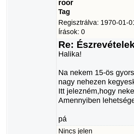
roor
Tag
Regisztrálva: 1970-01-0
Írások: 0
Re: Észrevétele
Halika!
Na nekem 15-ös gyors
nagy nehezen kegyesk
Itt jelezném,hogy ne
Amennyiben lehetsége
pá
Nincs jelen