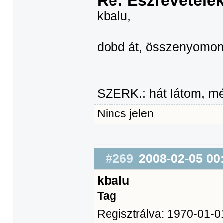
Re: Észrevétele
kbalu,
dobd át, összenyomo
SZERK.: hát látom, még
Nincs jelen
#269
2008-02-05 00
kbalu
Tag
Regisztrálva: 1970-01-0