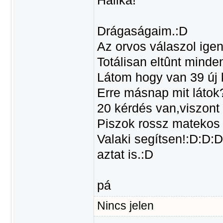
Halika!
Drágaságaim.:D
Az orvos válaszol ige
Totálisan eltûnt minde
Látom hogy van 39 új 
Erre másnap mit látok
20 kérdés van,viszont
Piszok rossz matekos
Valaki segítsen!:D:D:
aztat is.:D
pá
Nincs jelen