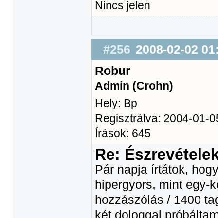
Nincs jelen
#256
2008-02-02 01
Robur
Admin (Crohn)
Hely: Bp
Regisztrálva: 2004-01-0
Írások: 645
Re: Észrevétele
Pár napja írtátok, ho
hipergyors, mint egy-
hozzászólás / 1400 tag
két dologgal próbáltam