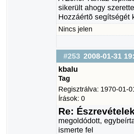
sikerült ahogy szerett
Hozzáértõ segítségét 
Nincs jelen
#253
2008-01-31 19
kbalu
Tag
Regisztrálva: 1970-01-0
Írások: 0
Re: Észrevétele
megoldódott, egybeírta
ismerte fel