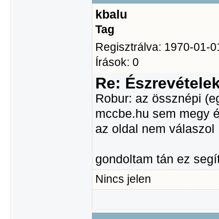
kbalu
Tag
Regisztrálva: 1970-01-0
Írások: 0
Re: Észrevétele
Robur: az össznépi (eg
mccbe.hu sem megy és 
az oldal nem válaszol
gondoltam tán ez segí
Nincs jelen