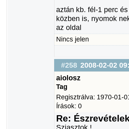
aztán kb. fél-1 perc é
közben is, nyomok neki
az oldal
Nincs jelen
#258
2008-02-02 09
aiolosz
Tag
Regisztrálva: 1970-01-0
Írások: 0
Re: Észrevétele
Sziasztok !