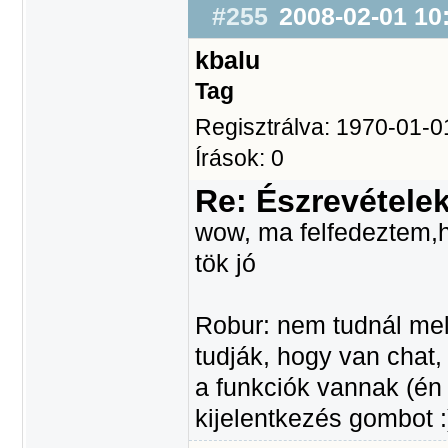
#255
2008-02-01 10
kbalu
Tag
Regisztrálva: 1970-01-0
Írások: 0
Re: Észrevétele
wow, ma felfedeztem,h
tök jó
Robur: nem tudnál mell
tudják, hogy van chat,
a funkciók vannak (én 
kijelentkezés gombot :