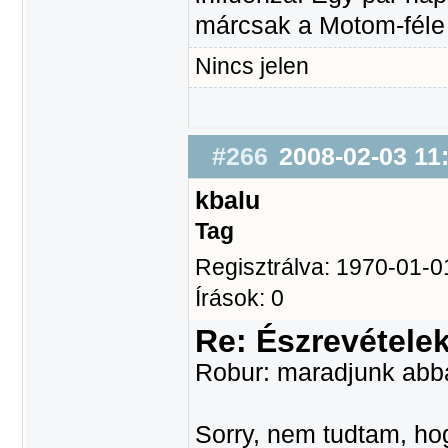
márcsak a Motom-féle 
Nincs jelen
#266
2008-02-03 11
kbalu
Tag
Regisztrálva: 1970-01-0
Írások: 0
Re: Észrevétele
Robur: maradjunk abban
Sorry, nem tudtam, hog