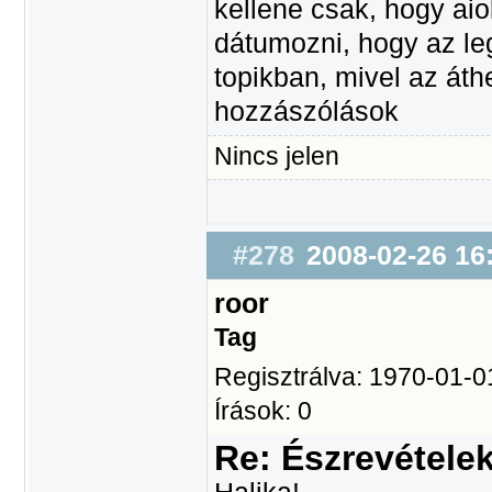
kellene csak, hogy aio
dátumozni, hogy az le
topikban, mivel az áth
hozzászólások
Nincs jelen
#278
2008-02-26 16
roor
Tag
Regisztrálva: 1970-01-0
Írások: 0
Re: Észrevétele