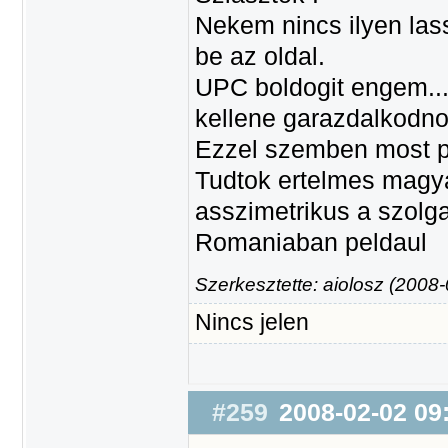
Nekem nincs ilyen lass
be az oldal.
UPC boldogit engem...
kellene garazdalkodn
Ezzel szemben most pel
Tudtok ertelmes magyar
asszimetrikus a szolga
Romaniaban peldaul a
Szerkesztette: aiolosz (2008
Nincs jelen
#259
2008-02-02 09