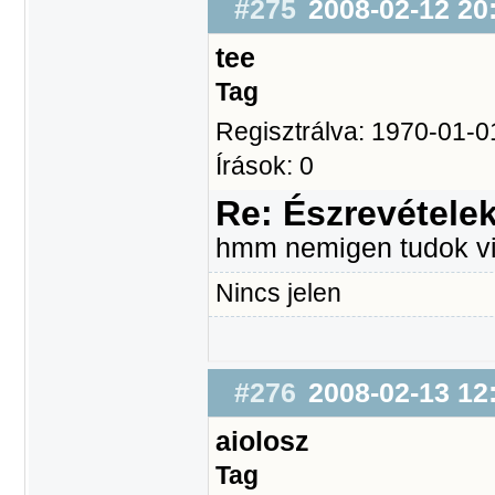
#275
2008-02-12 20
tee
Tag
Regisztrálva: 1970-01-0
Írások: 0
Re: Észrevétele
hmm nemigen tudok vi
Nincs jelen
#276
2008-02-13 12
aiolosz
Tag