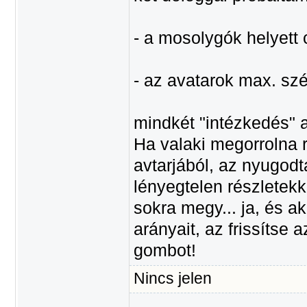
- a mosolygók helyett c
- az avatarok max. sz
mindkét "intézkedés" a
Ha valaki megorrolna r
avtarjából, az nyugod
lényegtelen részletekk
sokra megy... ja, és ak
arányait, az frissítse
gombot!
Nincs jelen