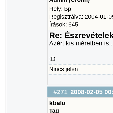
Hely: Bp
Regisztrálva: 2004-01-0
Írások: 645
Re: Észrevétele
Azért kis méretben is.
:D
Nincs jelen
#271
2008-02-05 00
kbalu
Tag