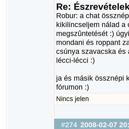
Re: Észrevétele
Robur: a chat össznép
kikilincseljem nálad a
megszûntetését :) úgyi
mondani és roppant zav
csúnya szavacska és a 
lécci-lécci :)
ja és másik össznépi 
fórumon :)
Nincs jelen
#274
2008-02-07 20