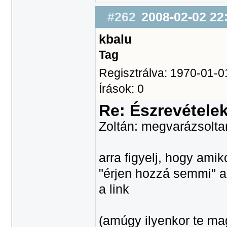
#262
2008-02-02 22
kbalu
Tag
Regisztrálva: 1970-01-0
Írások: 0
Re: Észrevétele
Zoltán: megvarázsolt
arra figyelj, hogy amik
"érjen hozzá semmi" a 
a link
(amúgy ilyenkor te ma