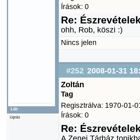
Írások: 0
Re: Észrevétele
ohh, Rob, köszi :)
Nincs jelen
#252
2008-01-31 18
Zoltán
Tag
Regisztrálva: 1970-01-0
Láb
Írások: 0
Ugrás
Re: Észrevétele
A Zenei Tárház topikb