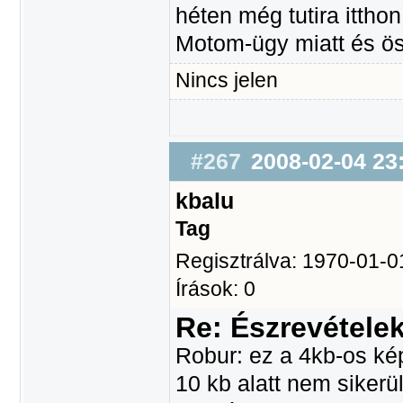
héten még tutira ittho
Motom-ügy miatt és ö
Nincs jelen
#267
2008-02-04 23
kbalu
Tag
Regisztrálva: 1970-01-0
Írások: 0
Re: Észrevétele
Robur: ez a 4kb-os képf
10 kb alatt nem sikerü