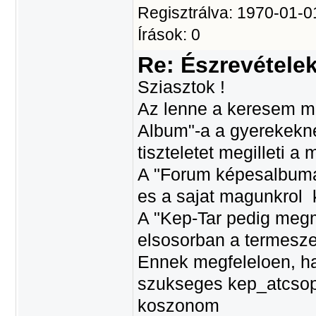
Regisztrálva: 1970-01-0
Írások: 0
Re: Észrevétele
Sziasztok !
Az lenne a keresem m
Album"-a a gyerekekn
tiszteletet megilleti 
A "Forum képesalbuma"
es a sajat magunkrol k
A "Kep-Tar pedig meg
elsosorban a termesze
Ennek megfeleloen, ha
szukseges kep_atcsopo
koszonom