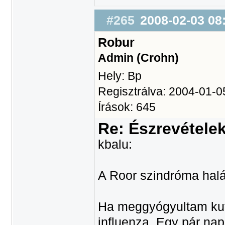
#265
2008-02-03 08
Robur
Admin (Crohn)
Hely: Bp
Regisztrálva: 2004-01-0
Írások: 645
Re: Észrevétele
kbalu:
A Roor szindróma hal
Ha meggyógyultam kut
influenza. Egy pár na