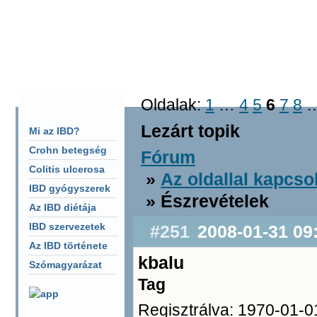
F�oldal
Fórum
Keresés
S�g�
CHAT
Oldalak:
1
…
4
5
6
7
8
Lezárt topik
Mi az IBD?
Crohn betegség
Fórum
Colitis ulcerosa
»
Az oldallal kapcso
IBD gyógyszerek
» Észrevételek
Az IBD diétája
IBD szervezetek
#251
2008-01-31 09
Az IBD története
kbalu
Szómagyarázat
Tag
Regisztrálva: 1970-01-0