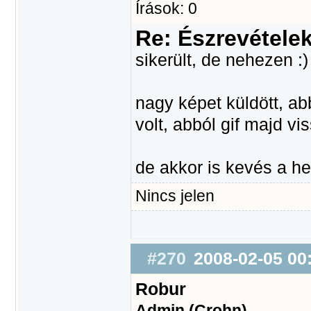
Írások: 0
Re: Észrevétele
sikerült, de nehezen :)
nagy képet küldött, a
volt, abból gif majd vis
de akkor is kevés a hel
Nincs jelen
#270
2008-02-05 00
Robur
Admin (Crohn)