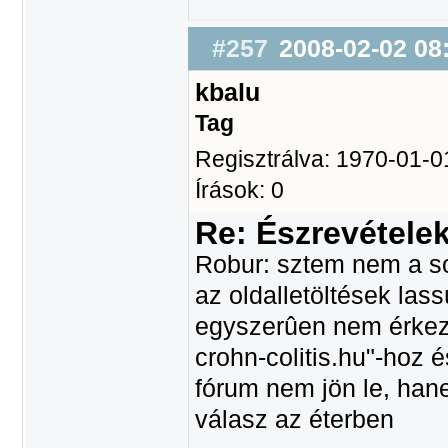
#257
2008-02-02 08
kbalu
Tag
Regisztrálva: 1970-01-0
Írások: 0
Re: Észrevétele
Robur: sztem nem a so
az oldalletöltések las
egyszerûen nem érkez
crohn-colitis.hu"-hoz 
fórum nem jön le, hane
válasz az éterben