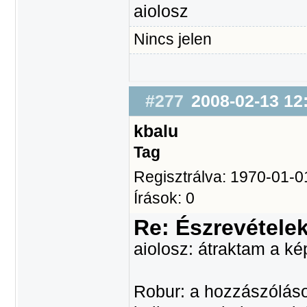
aiolosz
Nincs jelen
#277
2008-02-13 12
kbalu
Tag
Regisztrálva: 1970-01-0
Írások: 0
Re: Észrevétele
aiolosz: átraktam a ké
Robur: a hozzászóláso