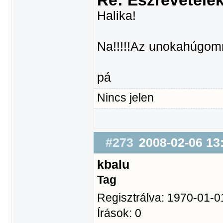
Re: Észrevétele
Halika!
Na!!!!!Az unokahúgomró
pá
Nincs jelen
#273
2008-02-06 13
kbalu
Tag
Regisztrálva: 1970-01-0
Írások: 0