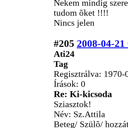
Nekem mindig szeren
tudom õket !!!!
Nincs jelen
#205
2008-04-21
Ati24
Tag
Regisztrálva: 1970-
Írások: 0
Re: Ki-kicsoda
Sziasztok!
Név: Sz.Attila
Beteg/ Szülõ/ hozzá