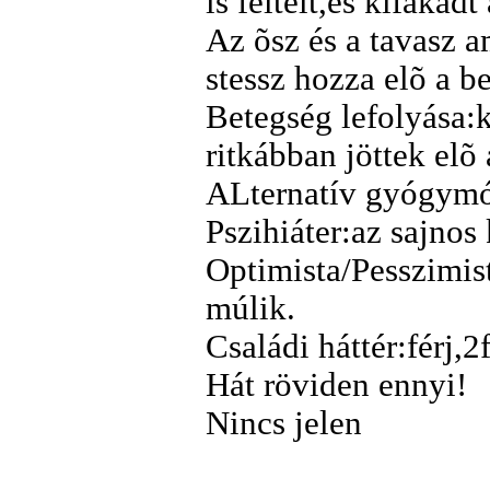
is feltelt,és kifakadt
Az õsz és a tavasz a
stessz hozza elõ a b
Betegség lefolyása:
ritkábban jöttek elõ 
ALternatív gyógym
Pszihiáter:az sajnos 
Optimista/Pesszimist
múlik.
Családi háttér:férj,2
Hát röviden ennyi!
Nincs jelen