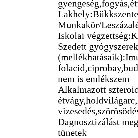
gyengeség,fogyás,étv
Lakhely:Bükkszente
Munkakör/Leszázalék
Iskolai végzettség:
Szedett gyógyszere
(mellékhatásaik):Im
folacid,ciprobay,bu
nem is emlékszem
Alkalmazott sztero
étvágy,holdvilágarc,
vizesedés,szõrösödé
Dagnosztizálást meg
tünetek