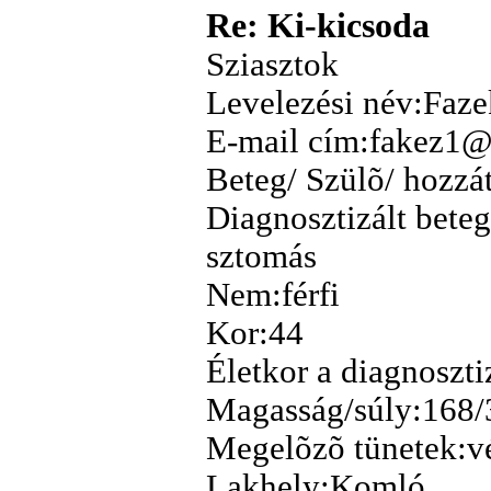
Re: Ki-kicsoda
Sziasztok
Levelezési név:Faze
E-mail cím:fakez1@
Beteg/ Szülõ/ hozzá
Diagnosztizált beteg
sztomás
Nem:férfi
Kor:44
Életkor a diagnoszti
Magasság/súly:168/
Megelõzõ tünetek:v
Lakhely:Komló