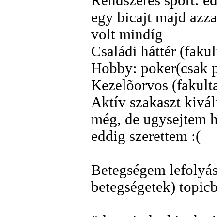
Rendszeres sport: ed
egy bicajt majd azza
volt mindíg
Családi háttér (fakul
Hobby: poker(csak pé
Kezelõorvos (fakultat
Aktív szakaszt kivá
még, de ugysejtem h
eddig szerettem :(
Betegségem lefolyása
betegségetek) topic