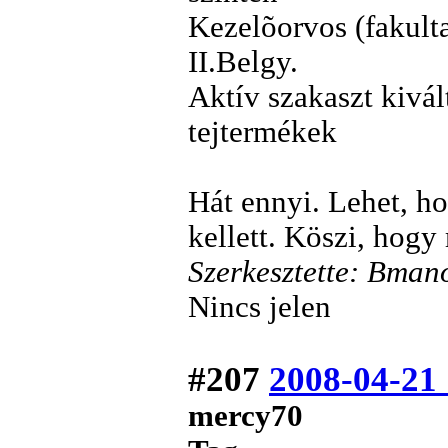
Kezelõorvos (fakulta
II.Belgy.
Aktív szakaszt kivált
tejtermékek
Hát ennyi. Lehet, ho
kellett. Köszi, hogy
Szerkesztette: Bman
Nincs jelen
#207
2008-04-21
mercy70