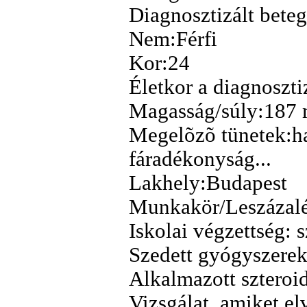
Diagnosztizált bete
Nem:Férfi
Kor:24
Életkor a diagnoszti
Magasság/súly:187 
Megelõzõ tünetek:has
fáradékonyság...
Lakhely:Budapest
Munkakör/Leszázalé
Iskolai végzettség: 
Szedett gyógyszerek
Alkalmazott szteroi
Vizsgálat, amiket el