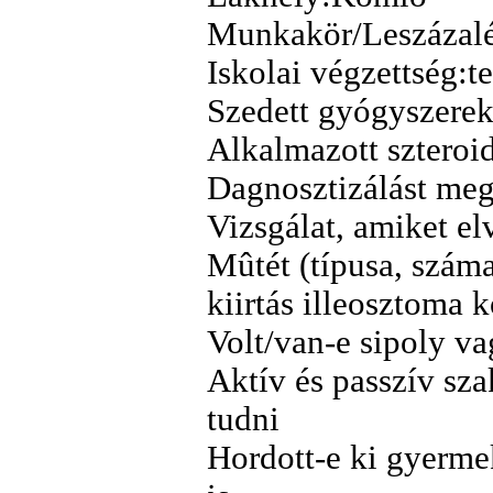
Munkakör/Leszázalék
Iskolai végzettség:
Szedett gyógyszerek
Alkalmazott szteroi
Dagnosztizálást meg
Vizsgálat, amiket e
Mûtét (típusa, száma
kiirtás illeosztoma 
Volt/van-e sipoly v
Aktív és passzív sza
tudni
Hordott-e ki gyermek