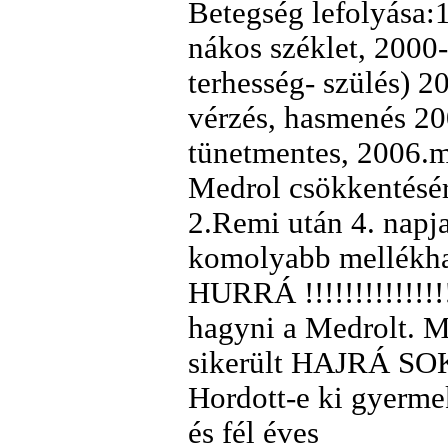
Betegség lefolyása:
nákos széklet, 2000
terhesség- szülés) 
vérzés, hasmenés 20
tünetmentes, 2006.m
Medrol csökkentésére
2.Remi után 4. nap
komolyabb mellékhat
HURRÁ !!!!!!!!!!!!!!!
hagyni a Medrolt. 
sikerült HAJRÁ SO
Hordott-e ki gyermek
és fél éves