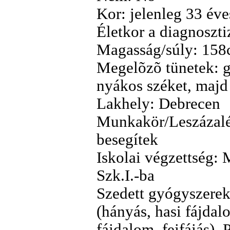
Kor: jelenleg 33 éve
Életkor a diagnoszti
Magasság/súly: 158
Megelõzõ tünetek: g
nyákos széket, majd 
Lakhely: Debrecen
Munkakör/Leszázalé
besegítek
Iskolai végzettség:
Szk.I.-ba
Szedett gyógyszerek
(hányás, hasi fájdalo
fájdalom, fejfájás),