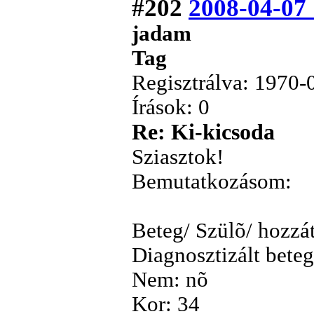
#202
2008-04-07
jadam
Tag
Regisztrálva: 1970-
Írások: 0
Re: Ki-kicsoda
Sziasztok!
Bemutatkozásom:
Beteg/ Szülõ/ hozzát
Diagnosztizált bete
Nem: nõ
Kor: 34