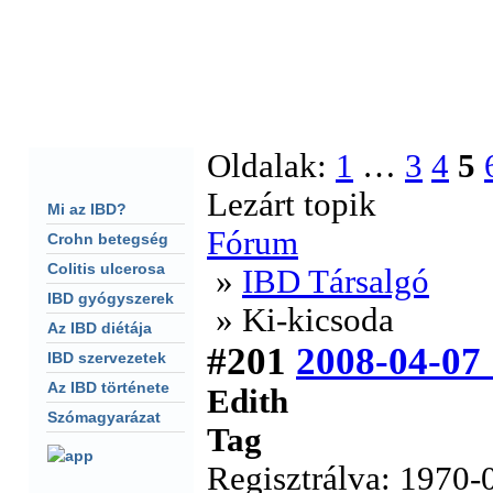
F�oldal
Fórum
Keresés
S�g�
CHAT
Oldalak:
1
…
3
4
5
Lezárt topik
Mi az IBD?
Fórum
Crohn betegség
Colitis ulcerosa
»
IBD Társalgó
IBD gyógyszerek
» Ki-kicsoda
Az IBD diétája
#201
2008-04-07
IBD szervezetek
Az IBD története
Edith
Szómagyarázat
Tag
Regisztrálva: 1970-