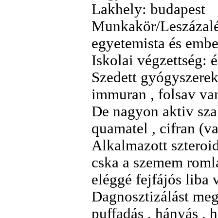
Lakhely: budapest
Munkakör/Leszázalék
egyetemista és ember
Iskolai végzettség: é
Szedett gyógyszerek 
immuran , folsav van
De nagyon aktiv szak
quamatel , cifran (v
Alkalmazott szteroi
cska a szemem romlás
eléggé fejfájós liba 
Dagnosztizálást mege
puffadás , hányás , 