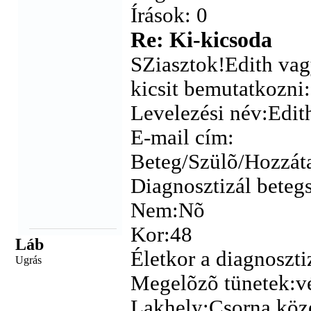
Írások: 0
Re: Ki-kicsoda
SZiasztok!Edith vag
kicsit bemutatkozni:
Levelezési név:Edit
E-mail cím:
Beteg/Szülõ/Hozzát
Diagnosztizál betegs
Nem:Nõ
Kor:48
Láb
Életkor a diagnoszti
Ugrás
Megelõzõ tünetek:vé
Lakhely:Csorna köze