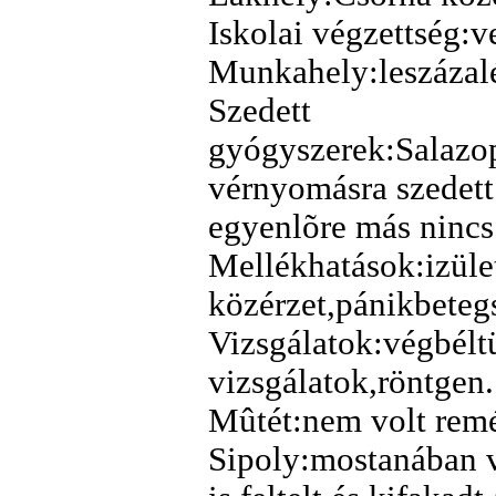
Iskolai végzettség:v
Munkahely:leszázal
Szedett
gyógyszerek:Salazo
vérnyomásra szedett
egyenlõre más nincs
Mellékhatások:izüle
közérzet,pánikbeteg
Vizsgálatok:végbélt
vizsgálatok,röntgen.
Mûtét:nem volt remé
Sipoly:mostanában v