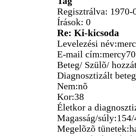
Tag
Regisztrálva: 1970-
Írások: 0
Re: Ki-kicsoda
Levelezési név:mer
E-mail cím:mercy70
Beteg/ Szülõ/ hozzá
Diagnosztizált beteg
Nem:nõ
Kor:38
Életkor a diagnoszti
Magasság/súly:154/
Megelõzõ tünetek:h