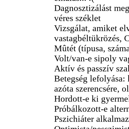
Dagnosztizálást meg
véres széklet
Vizsgálat, amiket e
vastagbéltükrözés,
Mûtét (típusa, száma
Volt/van-e sipoly va
Aktív és passzív sza
Betegség lefolyása: 
azóta szerencsére, o
Hordott-e ki gyermek
Próbálkozott-e alter
Pszichiáter alkalmaz