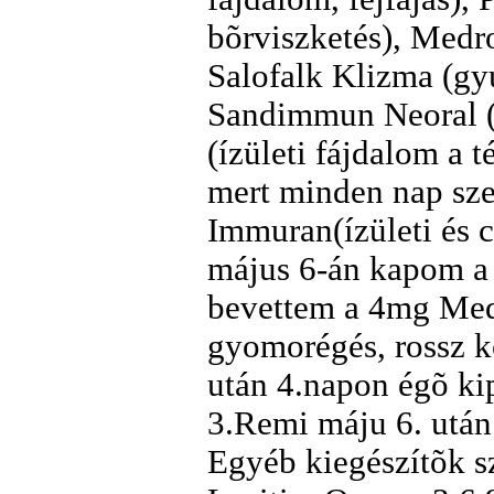
bõrviszketés), Medr
Salofalk Klizma (gyu
Sandimmun Neoral (
(ízületi fájdalom a 
mert minden nap sz
Immuran(ízületi és 
május 6-án kapom a 
bevettem a 4mg Medr
gyomorégés, rossz k
után 4.napon égõ kip
3.Remi máju 6. után
Egyéb kiegészítõk s