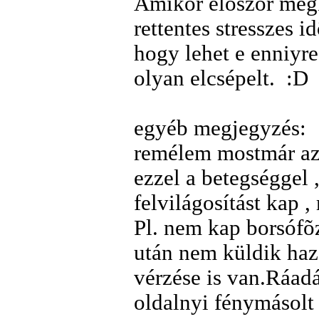
Amikor elõször megk
rettentes stresszes 
hogy lehet e enniyre
olyan elcsépelt. :D
egyéb megjegyzés:
remélem mostmár az 
ezzel a betegséggel ,
felvilágosítást kap 
Pl. nem kap borsófõz
után nem küldik haza
vérzése is van.Ráadá
oldalnyi fénymásolt