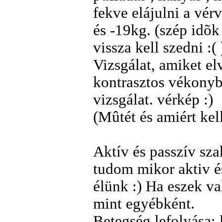
fekve elájulni a vér
és -19kg. (szép idõk
vissza kell szedni :( 
Vizsgálat, amiket elv
kontrasztos vékonybé
vizsgálat. vérkép :)
(Mûtét és amiért kel
Aktív és passzív sza
tudom mikor aktiv é
élünk :) Ha eszek va
mint egyébként.
Betegség lefolyása: l