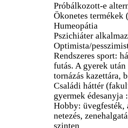
Próbálkozott-e alter
Ökonetes termékek (O
Humeopátia
Pszichiáter alkalma
Optimista/pesszim
Rendszeres sport: há
futás. A gyerek után
tornázás kazettára, 
Családi háttér (fakult
gyermek édesanyja :
Hobby: üvegfesték, a
netezés, zenehalgat
szinten