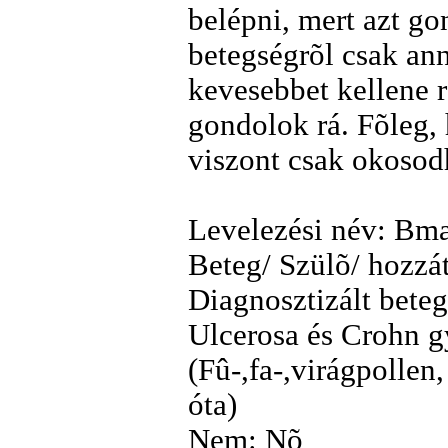
belépni, mert azt g
betegségrõl csak ann
kevesebbet kellene r
gondolok rá. Fõleg, 
viszont csak okosod
Levelezési név: Bm
Beteg/ Szülõ/ hozzá
Diagnosztizált beteg
Ulcerosa és Crohn g
(Fû-,fa-,virágpollen
óta)
Nem: Nõ