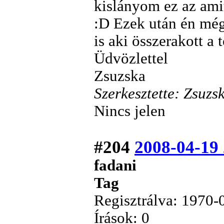
kislányom ez az amit
:D Ezek után én még
is aki összerakott a 
Üdvözlettel
Zsuzska
Szerkesztette: Zsuz
Nincs jelen
#204
2008-04-19
fadani
Tag
Regisztrálva: 1970-
Írások: 0