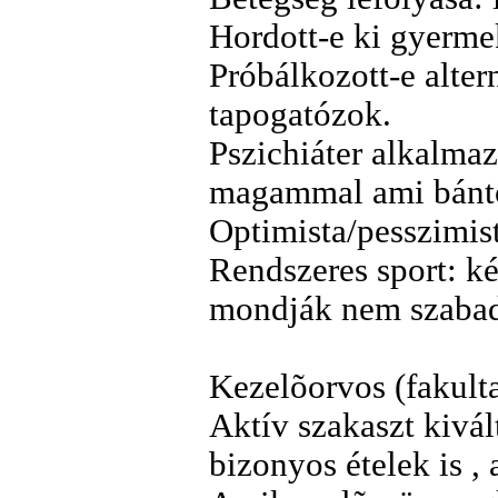
Hordott-e ki gyermek
Próbálkozott-e alter
tapogatózok.
Pszichiáter alkalma
magammal ami bántot
Optimista/pesszimi
Rendszeres sport: ké
mondják nem szabad)
Kezelõorvos (fakultat
Aktív szakaszt kivál
bizonyos ételek is ,