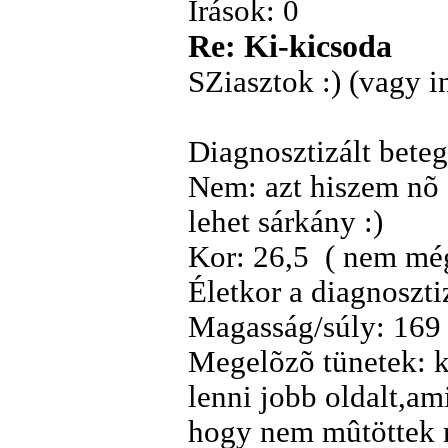
Írások: 0
Re: Ki-kicsoda
SZiasztok :) (vagy 
Diagnosztizált bete
Nem: azt hiszem nõ
lehet sárkány :)
Kor: 26,5 ( nem még
Életkor a diagnoszti
Magasság/súly: 169 
Megelõzõ tünetek: k
lenni jobb oldalt,am
hogy nem mûtöttek m