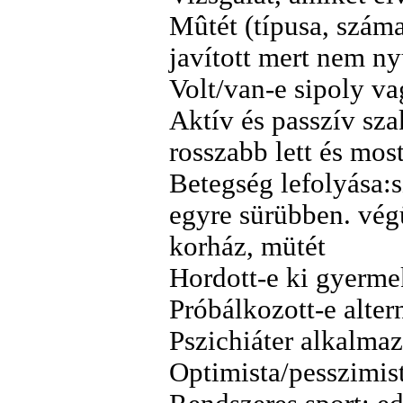
Mûtét (típusa, száma
javított mert nem ny
Volt/van-e sipoly v
Aktív és passzív sza
rosszabb lett és mos
Betegség lefolyása:s
egyre sürübben. végü
korház, mütét
Hordott-e ki gyermek
Próbálkozott-e alte
Pszichiáter alkalmaz
Optimista/pesszimis