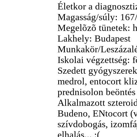
Életkor a diagnoszti
Magasság/súly: 167
Megelõzõ tünetek: h
Lakhely: Budapest
Munkakör/Leszázalék
Iskolai végzettség: 
Szedett gyógyszerek
medrol, entocort kli
prednisolon beöntés
Alkalmazott szteroi
Budeno, ENtocort (v
szívdobogás, izomfá
elhalás... :(