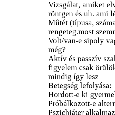
Vizsgálat, amiket e
röntgen és uh. ami l
Mûtét (típusa, száma
rengeteg.most szem
Volt/van-e sipoly va
még?
Aktív és passzív sz
figyelem csak örül
mindig így lesz
Betegség lefolyása:
Hordott-e ki gyermek
Próbálkozott-e alter
Pszichiáter alkalm