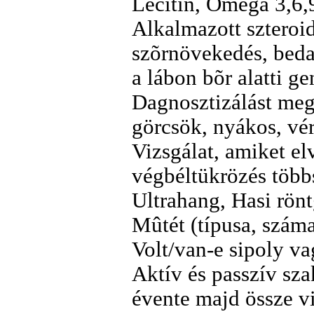
Lecitin, Omega 3,6,
Alkalmazott szteroi
szõrnövekedés, bedag
a lábon bõr alatti g
Dagnosztizálást meg
görcsök, nyákos, vér
Vizsgálat, amiket e
végbéltükrözés többs
Ultrahang, Hasi rönt
Mûtét (típusa, száma
Volt/van-e sipoly va
Aktív és passzív sza
évente majd össze vi