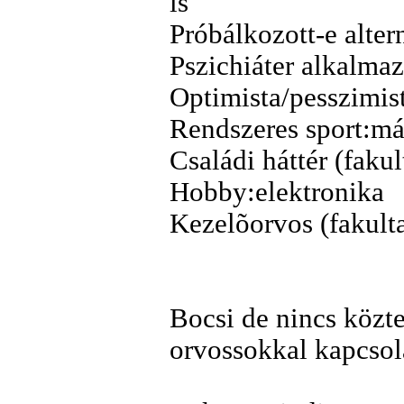
is
Próbálkozott-e alter
Pszichiáter alkalmaz
Optimista/pesszimis
Rendszeres sport:má
Családi háttér (faku
Hobby:elektronika
Kezelõorvos (fakult
Bocsi de nincs közte
orvossokkal kapcsol