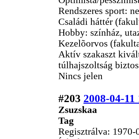
Optimista/pesszimist
Rendszeres sport: n
Családi háttér (fakult
Hobby: színház, uta
Kezelõorvos (fakult
Aktív szakaszt kivált
túlhajszoltság bizto
Nincs jelen
#203
2008-04-11 
Zsuzskaa
Tag
Regisztrálva: 1970-