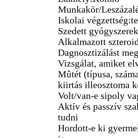
Munkakör/Leszázalék
Iskolai végzettség:
Szedett gyógyszerek
Alkalmazott szteroi
Dagnosztizálást meg
Vizsgálat, amiket e
Mûtét (típusa, száma
kiirtás illeosztoma 
Volt/van-e sipoly v
Aktív és passzív sza
tudni
Hordott-e ki gyermek