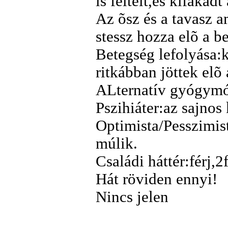
is feltelt,és kifakadt
Az õsz és a tavasz a
stessz hozza elõ a b
Betegség lefolyása:
ritkábban jöttek elõ 
ALternatív gyógym
Pszihiáter:az sajnos 
Optimista/Pesszimist
múlik.
Családi háttér:férj,2
Hát röviden ennyi!
Nincs jelen