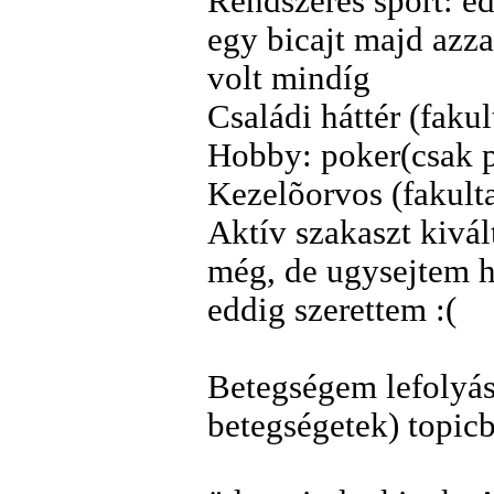
Rendszeres sport: ed
egy bicajt majd azza
volt mindíg
Családi háttér (fakul
Hobby: poker(csak pé
Kezelõorvos (fakultat
Aktív szakaszt kivá
még, de ugysejtem h
eddig szerettem :(
Betegségem lefolyása
betegségetek) topic