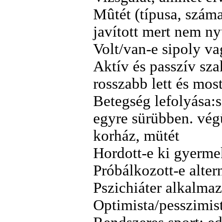
Mûtét (típusa, száma
javított mert nem ny
Volt/van-e sipoly v
Aktív és passzív sza
rosszabb lett és mos
Betegség lefolyása:s
egyre sürübben. végü
korház, mütét
Hordott-e ki gyermek
Próbálkozott-e alte
Pszichiáter alkalmaz
Optimista/pesszimis