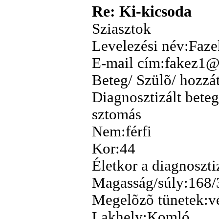
Re: Ki-kicsoda
Sziasztok
Levelezési név:Faze
E-mail cím:fakez1@
Beteg/ Szülõ/ hozzá
Diagnosztizált beteg
sztomás
Nem:férfi
Kor:44
Életkor a diagnoszti
Magasság/súly:168/
Megelõzõ tünetek:v
Lakhely:Komló