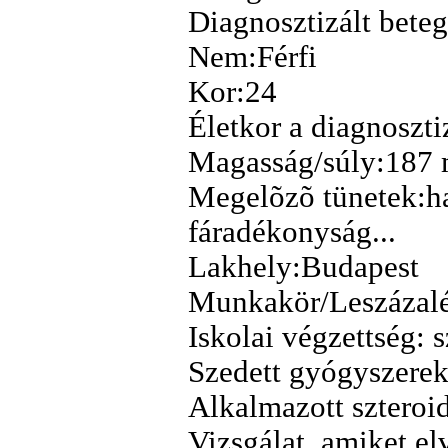
Diagnosztizált bete
Nem:Férfi
Kor:24
Életkor a diagnoszti
Magasság/súly:187 
Megelõzõ tünetek:has
fáradékonyság...
Lakhely:Budapest
Munkakör/Leszázalé
Iskolai végzettség: 
Szedett gyógyszerek
Alkalmazott szteroi
Vizsgálat, amiket el