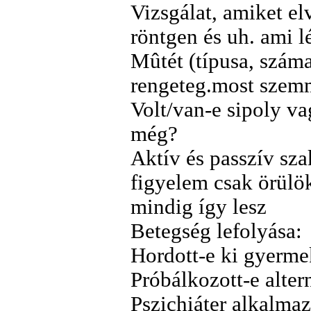
Vizsgálat, amiket e
röntgen és uh. ami l
Mûtét (típusa, száma
rengeteg.most szem
Volt/van-e sipoly va
még?
Aktív és passzív sz
figyelem csak örül
mindig így lesz
Betegség lefolyása:
Hordott-e ki gyermek
Próbálkozott-e alter
Pszichiáter alkalm