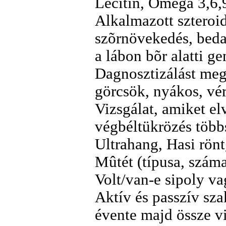
Lecitin, Omega 3,6,
Alkalmazott szteroi
szõrnövekedés, bedag
a lábon bõr alatti g
Dagnosztizálást meg
görcsök, nyákos, vér
Vizsgálat, amiket e
végbéltükrözés többs
Ultrahang, Hasi rönt
Mûtét (típusa, száma
Volt/van-e sipoly va
Aktív és passzív sza
évente majd össze vi