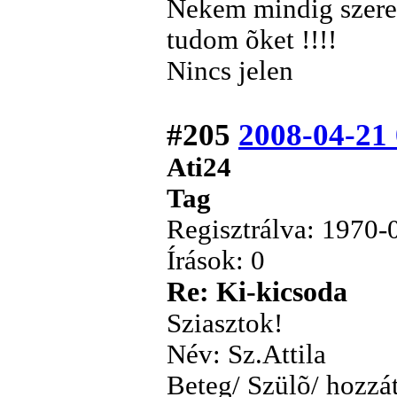
Nekem mindig szeren
tudom õket !!!!
Nincs jelen
#205
2008-04-21
Ati24
Tag
Regisztrálva: 1970-
Írások: 0
Re: Ki-kicsoda
Sziasztok!
Név: Sz.Attila
Beteg/ Szülõ/ hozzá