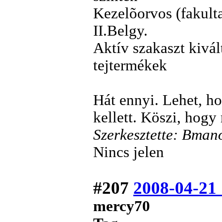
Kezelõorvos (fakulta
II.Belgy.
Aktív szakaszt kivált
tejtermékek
Hát ennyi. Lehet, ho
kellett. Köszi, hogy
Szerkesztette: Bman
Nincs jelen
#207
2008-04-21
mercy70