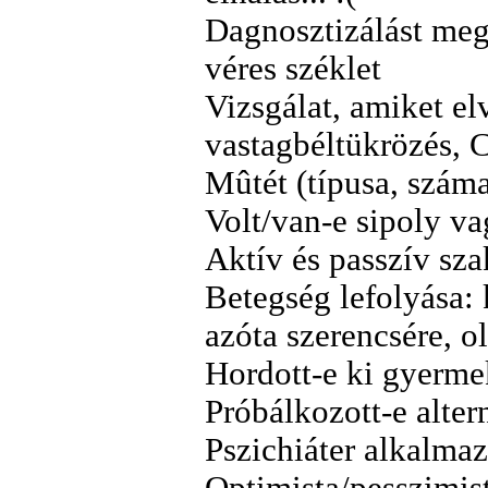
Dagnosztizálást meg
véres széklet
Vizsgálat, amiket e
vastagbéltükrözés,
Mûtét (típusa, száma
Volt/van-e sipoly va
Aktív és passzív sza
Betegség lefolyása: 
azóta szerencsére, o
Hordott-e ki gyermek
Próbálkozott-e alter
Pszichiáter alkalmaz