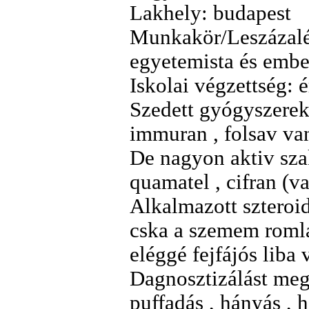
Lakhely: budapest
Munkakör/Leszázalék
egyetemista és ember
Iskolai végzettség: é
Szedett gyógyszerek 
immuran , folsav van
De nagyon aktiv szak
quamatel , cifran (v
Alkalmazott szteroi
cska a szemem romlás
eléggé fejfájós liba 
Dagnosztizálást mege
puffadás , hányás , 