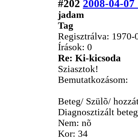
#202
2008-04-07
jadam
Tag
Regisztrálva: 1970-
Írások: 0
Re: Ki-kicsoda
Sziasztok!
Bemutatkozásom:
Beteg/ Szülõ/ hozzát
Diagnosztizált bete
Nem: nõ
Kor: 34