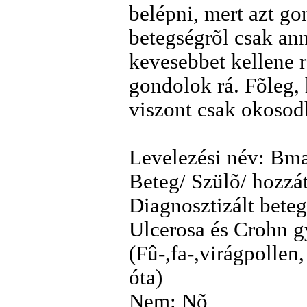
belépni, mert azt g
betegségrõl csak ann
kevesebbet kellene r
gondolok rá. Fõleg, 
viszont csak okosod
Levelezési név: Bm
Beteg/ Szülõ/ hozzá
Diagnosztizált beteg
Ulcerosa és Crohn g
(Fû-,fa-,virágpollen
óta)
Nem: Nõ