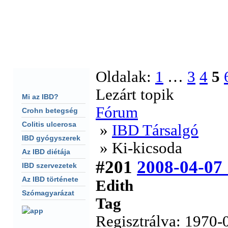
F�oldal
Fórum
Keresés
S�g�
CHAT
Oldalak:
1
…
3
4
5
Lezárt topik
Mi az IBD?
Fórum
Crohn betegség
Colitis ulcerosa
»
IBD Társalgó
IBD gyógyszerek
» Ki-kicsoda
Az IBD diétája
#201
2008-04-07
IBD szervezetek
Az IBD története
Edith
Szómagyarázat
Tag
Regisztrálva: 1970-