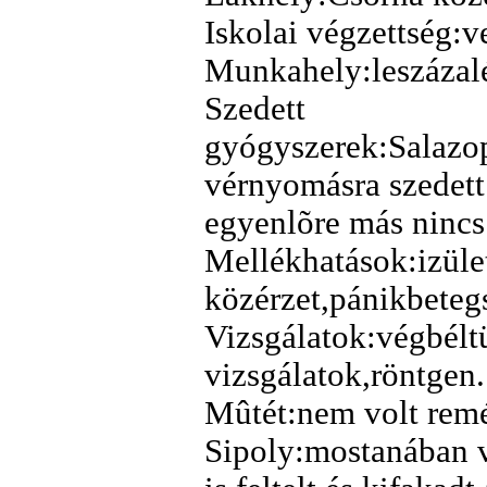
Iskolai végzettség:v
Munkahely:leszázal
Szedett
gyógyszerek:Salazo
vérnyomásra szedett
egyenlõre más nincs
Mellékhatások:izüle
közérzet,pánikbeteg
Vizsgálatok:végbélt
vizsgálatok,röntgen.
Mûtét:nem volt remé
Sipoly:mostanában v