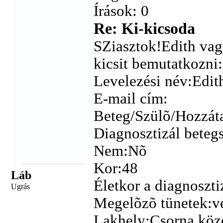
Írások: 0
Re: Ki-kicsoda
SZiasztok!Edith vag
kicsit bemutatkozni:
Levelezési név:Edit
E-mail cím:
Beteg/Szülõ/Hozzát
Diagnosztizál betegs
Nem:Nõ
Kor:48
Láb
Életkor a diagnoszti
Ugrás
Megelõzõ tünetek:vé
Lakhely:Csorna köze