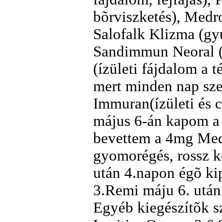
bõrviszketés), Medr
Salofalk Klizma (gyu
Sandimmun Neoral (
(ízületi fájdalom a 
mert minden nap sz
Immuran(ízületi és 
május 6-án kapom a 
bevettem a 4mg Medr
gyomorégés, rossz k
után 4.napon égõ kip
3.Remi máju 6. után
Egyéb kiegészítõk s