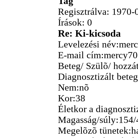
Tag
Regisztrálva: 1970-
Írások: 0
Re: Ki-kicsoda
Levelezési név:mer
E-mail cím:mercy70
Beteg/ Szülõ/ hozzá
Diagnosztizált beteg
Nem:nõ
Kor:38
Életkor a diagnoszti
Magasság/súly:154/
Megelõzõ tünetek:h