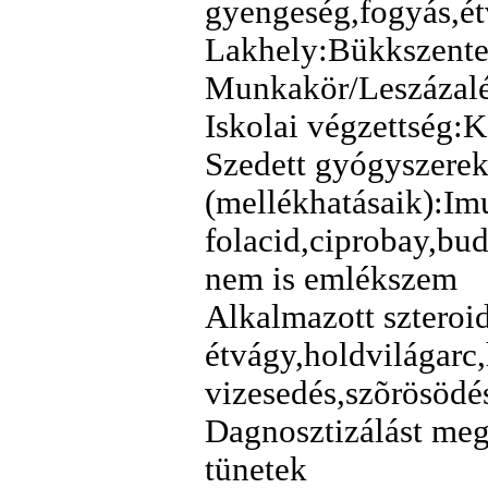
gyengeség,fogyás,étv
Lakhely:Bükkszente
Munkakör/Leszázalék
Iskolai végzettség:
Szedett gyógyszere
(mellékhatásaik):Im
folacid,ciprobay,bu
nem is emlékszem
Alkalmazott sztero
étvágy,holdvilágarc,
vizesedés,szõrösödé
Dagnosztizálást meg
tünetek