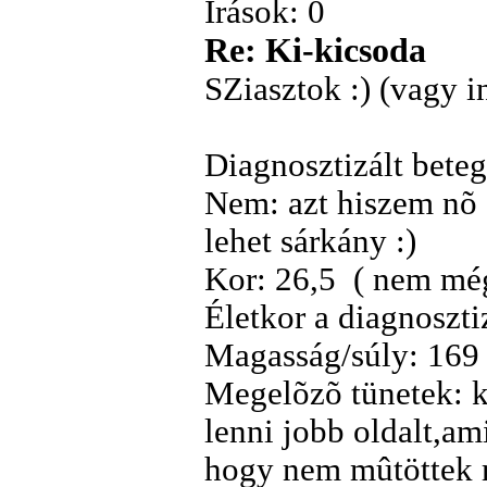
Írások: 0
Re: Ki-kicsoda
SZiasztok :) (vagy 
Diagnosztizált bete
Nem: azt hiszem nõ
lehet sárkány :)
Kor: 26,5 ( nem még
Életkor a diagnoszti
Magasság/súly: 169 
Megelõzõ tünetek: k
lenni jobb oldalt,am
hogy nem mûtöttek m