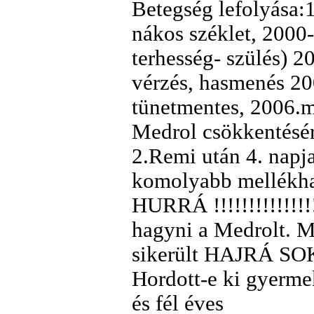
Betegség lefolyása:
nákos széklet, 2000
terhesség- szülés) 
vérzés, hasmenés 20
tünetmentes, 2006.m
Medrol csökkentésére
2.Remi után 4. nap
komolyabb mellékhat
HURRÁ !!!!!!!!!!!!!!!
hagyni a Medrolt. 
sikerült HAJRÁ SO
Hordott-e ki gyermek
és fél éves