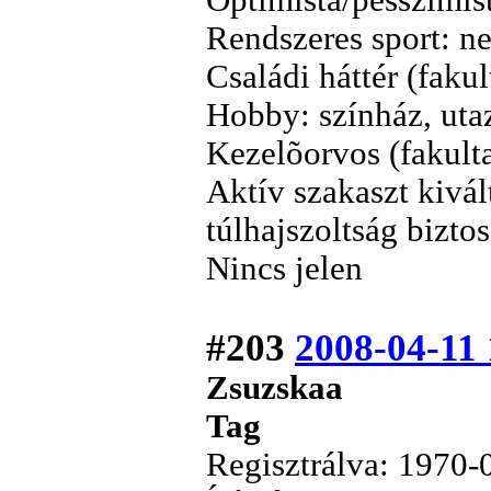
Optimista/pesszimist
Rendszeres sport: n
Családi háttér (fakult
Hobby: színház, uta
Kezelõorvos (fakult
Aktív szakaszt kivált
túlhajszoltság bizto
Nincs jelen
#203
2008-04-11 
Zsuzskaa
Tag
Regisztrálva: 1970-