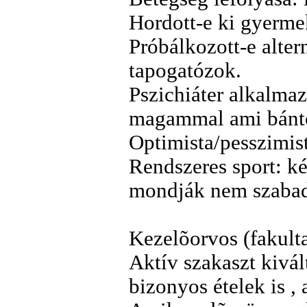
Hordott-e ki gyermek
Próbálkozott-e alter
tapogatózok.
Pszichiáter alkalma
magammal ami bántot
Optimista/pesszimi
Rendszeres sport: ké
mondják nem szabad)
Kezelõorvos (fakultat
Aktív szakaszt kivál
bizonyos ételek is ,