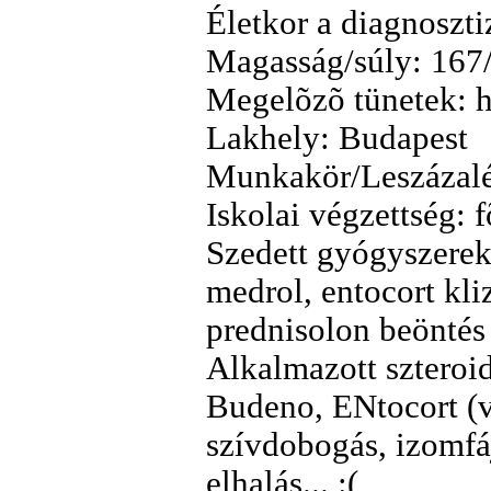
Életkor a diagnoszti
Magasság/súly: 167
Megelõzõ tünetek: h
Lakhely: Budapest
Munkakör/Leszázalék
Iskolai végzettség: 
Szedett gyógyszerek
medrol, entocort kli
prednisolon beöntés
Alkalmazott szteroi
Budeno, ENtocort (v
szívdobogás, izomfá
elhalás... :(