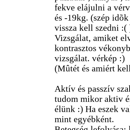
fekve elájulni a vér
és -19kg. (szép idõk
vissza kell szedni :( 
Vizsgálat, amiket elv
kontrasztos vékonybé
vizsgálat. vérkép :)
(Mûtét és amiért kel
Aktív és passzív sza
tudom mikor aktiv é
élünk :) Ha eszek va
mint egyébként.
Betegség lefolyása: l