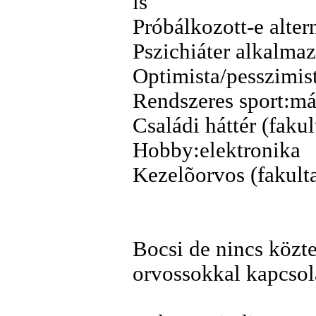
is
Próbálkozott-e alter
Pszichiáter alkalmaz
Optimista/pesszimis
Rendszeres sport:má
Családi háttér (faku
Hobby:elektronika
Kezelõorvos (fakult
Bocsi de nincs közte
orvossokkal kapcsol