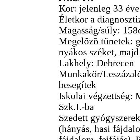
Kor: jelenleg 33 éve
Életkor a diagnoszti
Magasság/súly: 158
Megelõzõ tünetek: g
nyákos széket, majd 
Lakhely: Debrecen
Munkakör/Leszázalé
besegítek
Iskolai végzettség:
Szk.I.-ba
Szedett gyógyszerek
(hányás, hasi fájdalo
fájdalom, fejfájás),