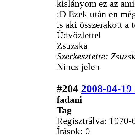
kislányom ez az amit
:D Ezek után én még
is aki összerakott a 
Üdvözlettel
Zsuzska
Szerkesztette: Zsuz
Nincs jelen
#204
2008-04-19
fadani
Tag
Regisztrálva: 1970-
Írások: 0