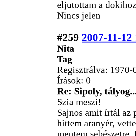
eljutottam a dokihoz
Nincs jelen
#259
2007-11-12 
Nita
Tag
Regisztrálva: 1970-
Írások: 0
Re: Sipoly, tályog..
Szia meszi!
Sajnos amit írtál az 
hittem aranyér, vett
mentem sebészetre. 