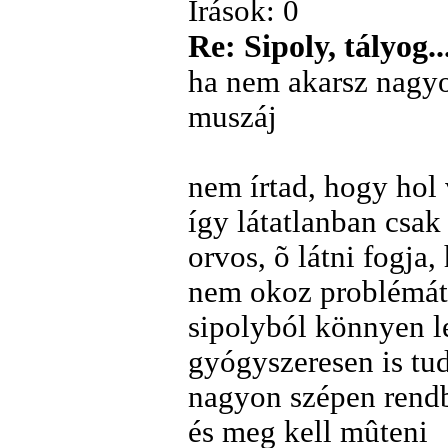
Írások: 0
Re: Sipoly, tályog..
ha nem akarsz nagyo
muszáj
nem írtad, hogy hol
így látatlanban csa
orvos, õ látni fogja
nem okoz problémát
sipolyból könnyen le
gyógyszeresen is tud
nagyon szépen rendbe
és meg kell mûteni