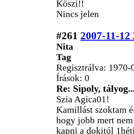
Köszi!!
Nincs jelen
#261
2007-11-12 
Nita
Tag
Regisztrálva: 1970-
Írások: 0
Re: Sipoly, tályog..
Szia Agica01!
Kamillást szoktam é
hogy jobb mert nem 
kapni a dokitól 1hét