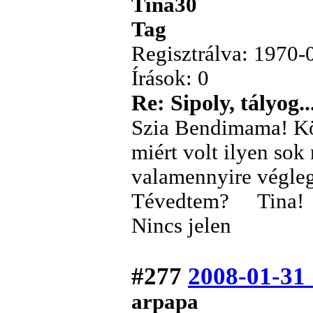
Tina30
Tag
Regisztrálva: 1970-
Írások: 0
Re: Sipoly, tályog..
Szia Bendimama! Kö
miért volt ilyen sok
valamennyire végleg
Tévedtem? Tina!
Nincs jelen
#277
2008-01-31
arpapa