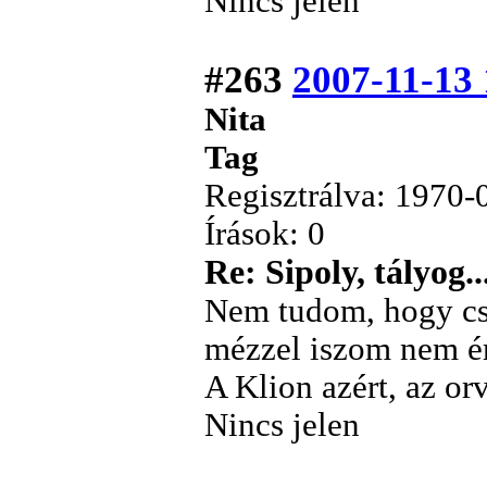
Nincs jelen
#263
2007-11-13 
Nita
Tag
Regisztrálva: 1970-
Írások: 0
Re: Sipoly, tályog..
Nem tudom, hogy csi
mézzel iszom nem ér
A Klion azért, az or
Nincs jelen