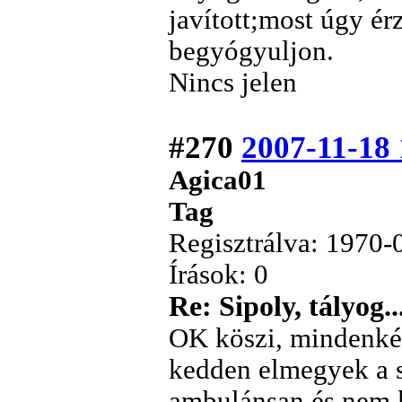
javított;most úgy ér
begyógyuljon.
Nincs jelen
#270
2007-11-18 
Agica01
Tag
Regisztrálva: 1970-
Írások: 0
Re: Sipoly, tályog..
OK köszi, mindenké
kedden elmegyek a 
ambulánsan és nem k