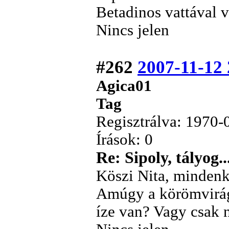
Betadinos vattával v
Nincs jelen
#262
2007-11-12 
Agica01
Tag
Regisztrálva: 1970-
Írások: 0
Re: Sipoly, tályog..
Köszi Nita, minden
Amúgy a körömvirág
íze van? Vagy csak 