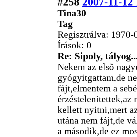
#258
2007-11-12 
Tina30
Tag
Regisztrálva: 1970-
Írások: 0
Re: Sipoly, tályog..
Nekem az elsõ nagyon
gyógyitgattam,de ne
fájt,elmentem a sebé
érzéstelenitettek,a
kellett nyitni,mert 
utána nem fájt,de vá
a második,de ez mos