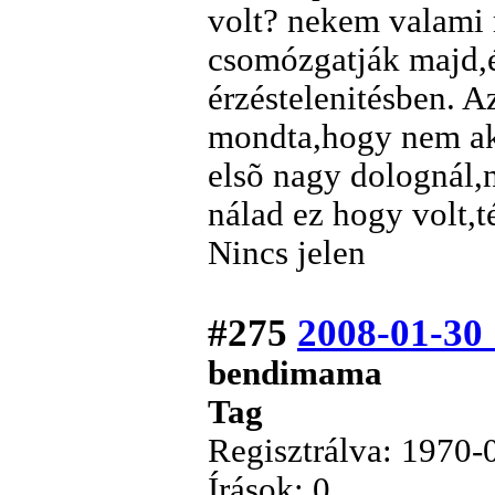
volt? nekem valami 
csomózgatják majd,é
érzéstelenitésben. A
mondta,hogy nem ak
elsõ nagy dolognál,
nálad ez hogy volt,t
Nincs jelen
#275
2008-01-30
bendimama
Tag
Regisztrálva: 1970-
Írások: 0