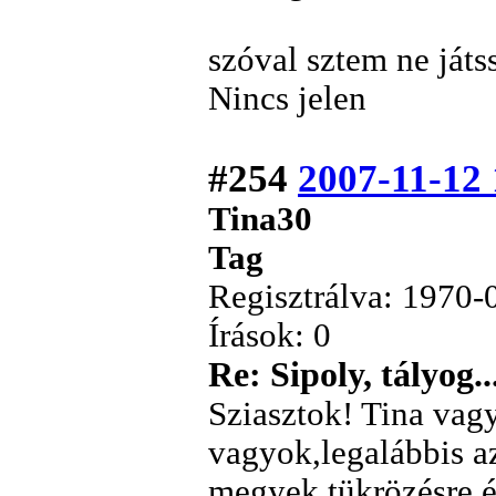
szóval sztem ne játs
Nincs jelen
#254
2007-11-12 
Tina30
Tag
Regisztrálva: 1970-
Írások: 0
Re: Sipoly, tályog..
Sziasztok! Tina vag
vagyok,legalábbis a
megyek tükrözésre,é