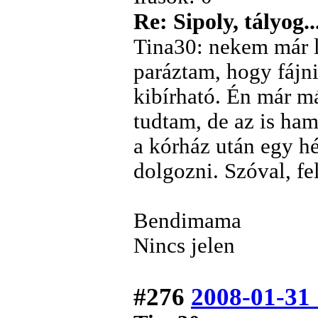
Re: Sipoly, tályog..
Tina30: nekem már l
paráztam, hogy fájni
kibírható. Én már m
tudtam, de az is hama
a kórház után egy h
dolgozni. Szóval, fel
Bendimama
Nincs jelen
#276
2008-01-31