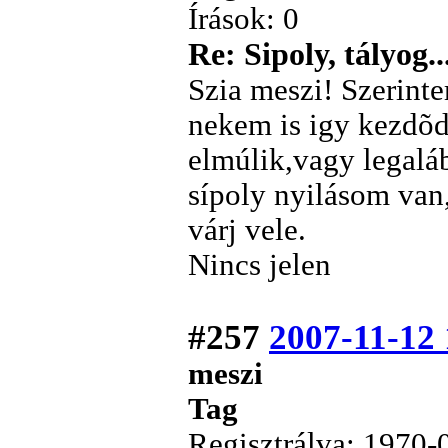
Írások: 0
Re: Sipoly, tályog..
Szia meszi! Szerint
nekem is igy kezdõd
elmúlik,vagy legalá
sípoly nyilásom van,
várj vele.
Nincs jelen
#257
2007-11-12 
meszi
Tag
Regisztrálva: 1970-