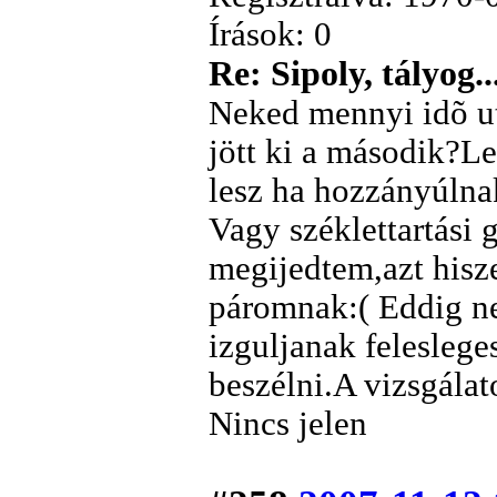
Írások: 0
Re: Sipoly, tályog..
Neked mennyi idõ ut
jött ki a második?Le
lesz ha hozzányúlnak
Vagy széklettartási 
megijedtem,azt hisz
páromnak:( Eddig n
izguljanak feleslege
beszélni.A vizsgála
Nincs jelen