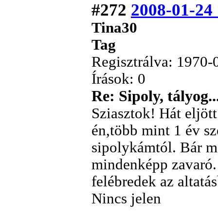
#272
2008-01-24
Tina30
Tag
Regisztrálva: 1970-
Írások: 0
Re: Sipoly, tályog..
Sziasztok! Hát eljött
én,több mint 1 év s
sipolykámtól. Bár 
mindenképp zavaró. 
felébredek az altatá
Nincs jelen