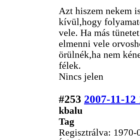
Azt hiszem nekem is
kívül,hogy folyama
vele. Ha más tünete
elmenni vele orvos
örülnék,ha nem kén
félek.
Nincs jelen
#253
2007-11-12 
kbalu
Tag
Regisztrálva: 1970-