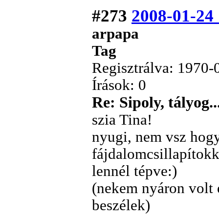
#273
2008-01-24
arpapa
Tag
Regisztrálva: 1970-
Írások: 0
Re: Sipoly, tályog..
szia Tina!
nyugi, nem vsz hogy 
fájdalomcsillapítokk
lennél tépve:)
(nekem nyáron volt 
beszélek)