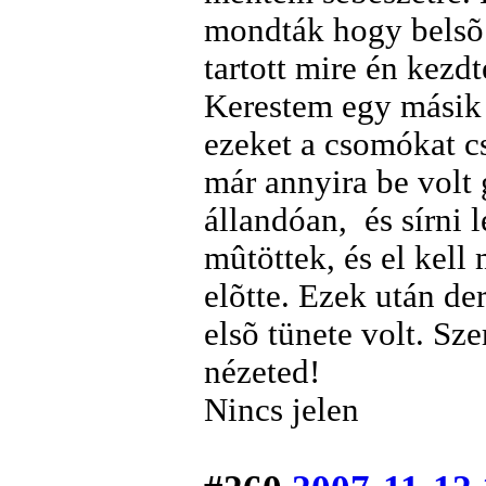
mondták hogy belsõ 
tartott mire én kez
Kerestem egy másik 
ezeket a csomókat cs
már annyira be volt
állandóan, és sírni 
mûtöttek, és el kell
elõtte. Ezek után de
elsõ tünete volt. S
nézeted!
Nincs jelen