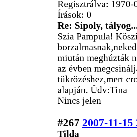
Regisztrálva: 1970-
Írások: 0
Re: Sipoly, tályog..
Szia Pampula! Köszi
borzalmasnak,neked 
miután meghúzták n
az évben megcsinálj
tükrözéshez,mert cro
alapján. Üdv:Tina
Nincs jelen
#267
2007-11-15 
Tilda