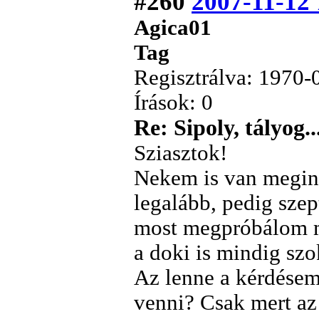
#260
2007-11-12 
Agica01
Tag
Regisztrálva: 1970-
Írások: 0
Re: Sipoly, tályog..
Sziasztok!
Nekem is van megint
legalább, pedig szept
most megpróbálom m
a doki is mindig szo
Az lenne a kérdésem
venni? Csak mert az