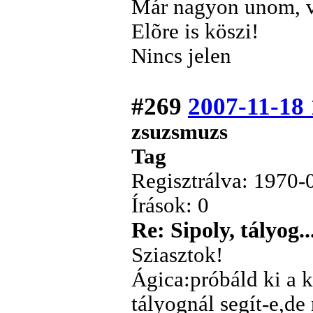
Már nagyon unom, va
Elõre is köszi!
Nincs jelen
#269
2007-11-18 
zsuzsmuzs
Tag
Regisztrálva: 1970-
Írások: 0
Re: Sipoly, tályog..
Sziasztok!
Ágica:próbáld ki a 
tályognál segít-e,d