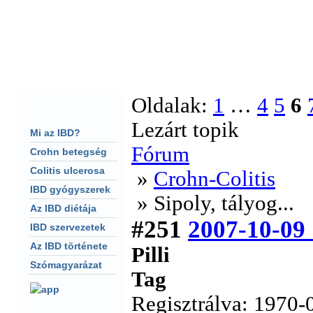
F�oldal
Fórum
Keresés
S�g�
CHAT
Oldalak:
1
…
4
5
6
Lezárt topik
Mi az IBD?
Fórum
Crohn betegség
Colitis ulcerosa
»
Crohn-Colitis
IBD gyógyszerek
» Sipoly, tályog...
Az IBD diétája
#251
2007-10-09
IBD szervezetek
Az IBD története
Pilli
Szómagyarázat
Tag
Regisztrálva: 1970-