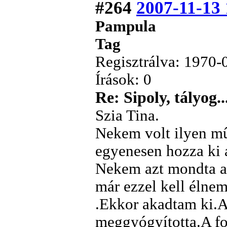
#264
2007-11-13 
Pampula
Tag
Regisztrálva: 1970-
Írások: 0
Re: Sipoly, tályog..
Szia Tina.
Nekem volt ilyen mû
egyenesen hozza ki a
Nekem azt mondta a
már ezzel kell élne
.Ekkor akadtam ki.
meggyógyította.A fo