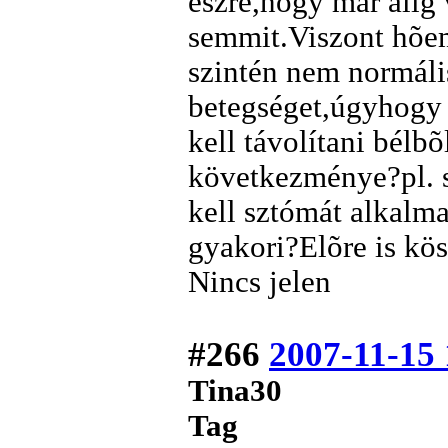
észre,hogy már alig 
semmit.Viszont hõe
szintén nem normál
betegséget,úgyhogy 
kell távolítani bélb
következménye?pl. s
kell sztómát alkalm
gyakori?Elõre is kö
Nincs jelen
#266
2007-11-15 
Tina30
Tag