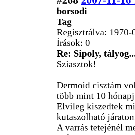
#268
2007-11-16 
borsodi
Tag
Regisztrálva: 1970-
Írások: 0
Re: Sipoly, tályog..
Sziasztok!
Dermoid cisztám vol
több mint 10 hónapj
Elvileg kiszedtek m
kutaszolható járato
A varrás tetejénél m