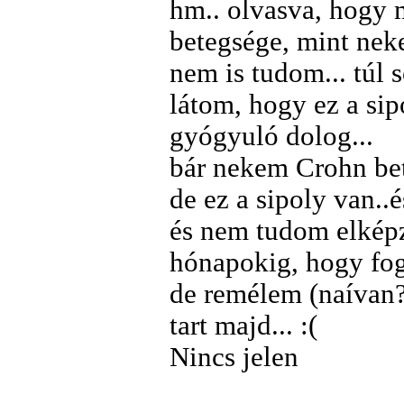
hm.. olvasva, hogy
betegsége, mint nek
nem is tudom... túl 
látom, hogy ez a si
gyógyuló dolog...
bár nekem Crohn bet
de ez a sipoly van..é
és nem tudom elképz
hónapokig, hogy fog
de remélem (naívan?
tart majd... :(
Nincs jelen