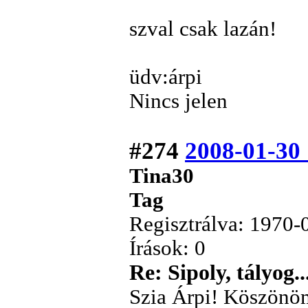
szval csak lazán!
üdv:árpi
Nincs jelen
#274
2008-01-30 
Tina30
Tag
Regisztrálva: 1970-
Írások: 0
Re: Sipoly, tályog..
Szia Árpi! Köszönöm