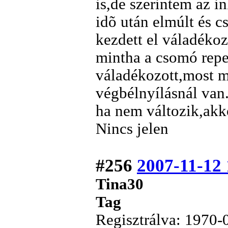
is,de szerintem az i
idõ után elmúlt és c
kezdett el váladékoz
mintha a csomó reped
váladékozott,most 
végbélnyílásnál van
ha nem változik,akk
Nincs jelen
#256
2007-11-12 
Tina30
Tag
Regisztrálva: 1970-