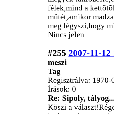
félek,mind a kettõtõ
mûtét,amikor madzago
meg légyszi,hogy mi
Nincs jelen
#255
2007-11-12 
meszi
Tag
Regisztrálva: 1970-
Írások: 0
Re: Sipoly, tályog..
Köszi a választ!Rége