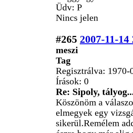
Üdv: P
Nincs jelen
#265
2007-11-14 
meszi
Tag
Regisztrálva: 1970-
Írások: 0
Re: Sipoly, tályog..
Köszönöm a válasz
elmegyek egy vizsgá
sikerül.Remélem ad