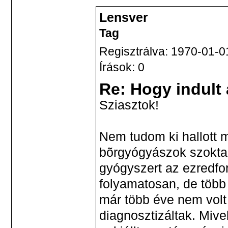
Lensver
Tag
Regisztrálva: 1970-01-0
Írások: 0
Re: Hogy indult
Sziasztok!
Nem tudom ki hallott 
bõrgyógyászok szoktak 
gyógyszert az ezredfo
folyamatosan, de több 
már több éve nem vol
diagnosztizáltak. Mive