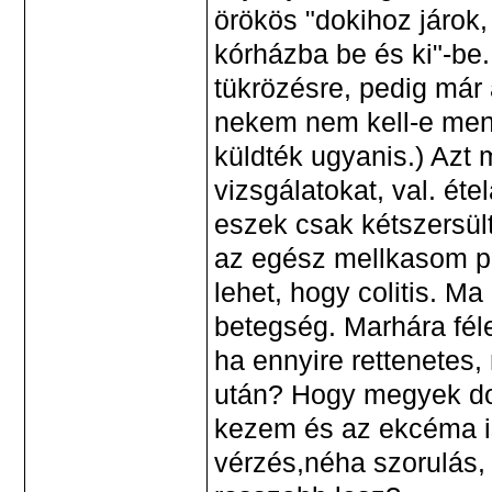
örökös "dokihoz járok
kórházba be és ki"-be.
tükrözésre, pedig már
nekem nem kell-e menn
küldték ugyanis.) Azt
vizsgálatokat, val. ét
eszek csak kétszersül
az egész mellkasom pir
lehet, hogy colitis. M
betegség. Marhára féle
ha ennyire rettenetes,
után? Hogy megyek do
kezem és az ekcéma is
vérzés,néha szorulás,