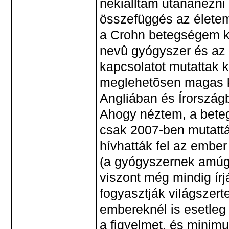
nekiálltam utánanézni
összefüggés az élete
a Crohn betegségem k
nevû gyógyszer és az 
kapcsolatot mutattak k
meglehetõsen magas ká
Angliában és Írorszá
Ahogy néztem, a beteg
csak 2007-ben mutattá
hívhatták fel az ember
(a gyógyszernek amúg
viszont még mindig írjá
fogyasztják világszer
embereknél is esetleg I
a figyelmet, és minimu