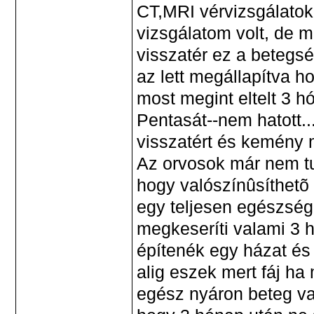
CT,MRI vérvizsgálatok,
vizsgálatom volt, de
visszatér ez a betegs
az lett megállapítva 
most megint eltelt 3 
Pentasát--nem hatott.
visszatért és kemény m
Az orvosok már nem tu
hogy valószínûsíthetõ 
egy teljesen egészsé
megkeseríti valami 3 
építenék egy házat és
alig eszek mert fáj ha
egész nyáron beteg v