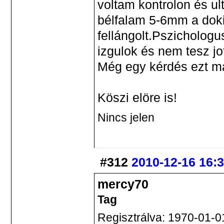
voltam kontrolon és u
bélfalam 5-6mm a dok
fellángolt.Pszicholog
izgulok és nem tesz jot
Még egy kérdés ezt ma
Köszi elöre is!
Nincs jelen
#312
2010-12-16 16:
mercy70
Tag
Regisztrálva: 1970-01-0