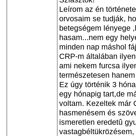
Leírom az én történe
orvosaim se tudják, 
betegségem lényege ,ho
hasam...nem egy hely
minden nap máshol fá
CRP-m általában ilyenk
ami nekem furcsa ily
természetesen hanem ki
Ez úgy történik 3 hón
egy hónapig tart,de m
voltam. Kezeltek már 
hasmenésem és szövet
ismeretlen eredetû gyu
vastagbéltükrözésem,