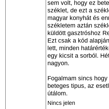
sem volt, hogy ez bet
széklet, de ezt a szék
magyar konyhát és enni
székletem aztán székle
küldött gasztróshoz Re
Ezt csak a kód alapjá
lett, minden határérték
egy kicsit a sorból. Hé
nagyon.
Fogalmam sincs hogy 
beteges tipus, az eset
útálom.
Nincs jelen