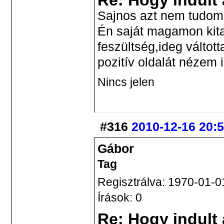
Re: Hogy indult
Sajnos azt nem tudom,
Én saját magamon kit
feszültség,ideg válto
pozitív oldalát nézem 
Nincs jelen
#316
2010-12-16 20:
Gábor
Tag
Regisztrálva: 1970-01-0
Írások: 0
Re: Hogy indult