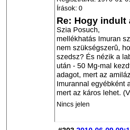
Írások: 0
Re: Hogy indult
Szia Posuch,
mellékhatás Imuran sze
nem szükségszerû, hog
szedsz? És nézik a l
után - 50 Mg-mal kezd
adagot, mert az amiláz 
Imurannal egyébként a
mert az káros lehet. (
Nincs jelen