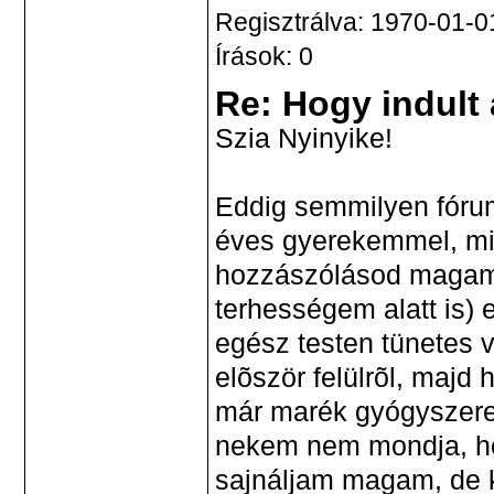
Regisztrálva: 1970-01-0
Írások: 0
Re: Hogy indult
Szia Nyinyike!
Eddig semmilyen fórum
éves gyerekemmel, mi
hozzászólásod magamra
terhességem alatt is)
egész testen tünetes 
elõször felülrõl, majd
már marék gyógyszerek
nekem nem mondja, ho
sajnáljam magam, de k