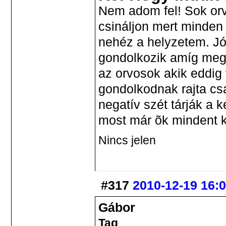
Nem adom fel! Sok orv
csináljon mert minden 
nehéz a helyzetem. Jó 
gondolkozik amíg meg
az orvosok akik eddig
gondolkodnak rajta csa
negatív szét tárják a 
most már õk mindent k
Nincs jelen
#317
2010-12-19 16:
Gábor
Tag