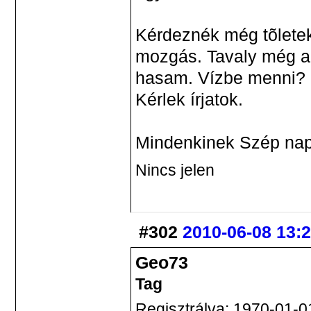
Kérdeznék még tõletek
mozgás. Tavaly még a b
hasam. Vízbe menni? 
Kérlek írjatok.
Mindenkinek Szép nap
Nincs jelen
#302
2010-06-08 13:
Geo73
Tag
Regisztrálva: 1970-01-0