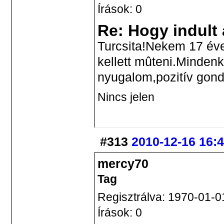
Írások: 0
Re: Hogy indult
Turcsita!Nekem 17 év
kellett mûteni.Mindenk
nyugalom,pozitív gond
Nincs jelen
#313
2010-12-16 16:
mercy70
Tag
Regisztrálva: 1970-01-0
Írások: 0