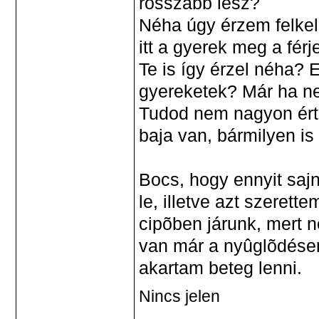
rosszabb lesz?
Néha úgy érzem felke
itt a gyerek meg a férj
Te is így érzel néha? 
gyereketek? Már ha n
Tudod nem nagyon érti
baja van, bármilyen is
Bocs, hogy ennyit saj
le, illetve azt szeret
cipõben járunk, mert 
van már a nyûglõdése
akartam beteg lenni.
Nincs jelen