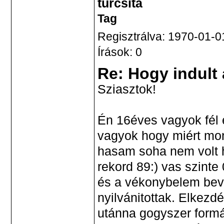
turcsita
Tag
Regisztrálva: 1970-01-0
Írások: 0
Re: Hogy indult
Sziasztok!
Én 16éves vagyok fél 
vagyok hogy miért mon
hasam soha nem volt 
rekord 89:) vas szinte
és a vékonybelem beva
nyilvánitottak. Elkezdé
utánna gogyszer formá