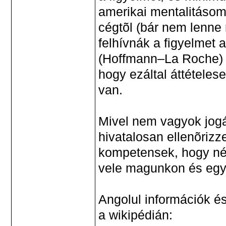
amerikai mentalitásom,
cégtõl (bár nem lenne 
felhívnák a figyelmet 
(Hoffmann–La Roche) 
hogy ezáltal áttételes
van.
Mivel nem vagyok jogá
hivatalosan ellenõriz
kompetensek, hogy né
vele magunkon és eg
Angolul információk é
a wikipédián: