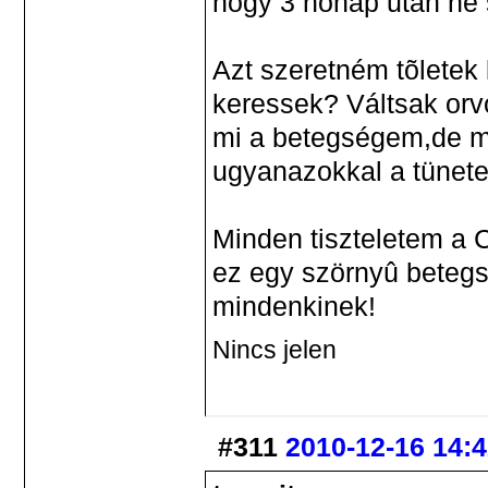
hogy 3 hónap után ne 
Azt szeretném tõletek 
keressek? Váltsak orv
mi a betegségem,de m
ugyanazokkal a tünete
Minden tiszteletem a 
ez egy szörnyû betegsé
mindenkinek!
Nincs jelen
#311
2010-12-16 14: