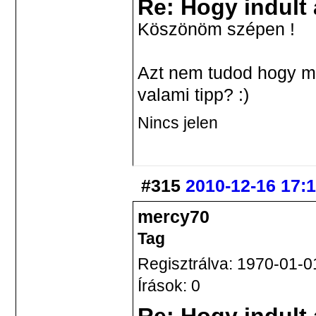
Re: Hogy indult
Köszönöm szépen !
Azt nem tudod hogy mié
valami tipp? :)
Nincs jelen
#315
2010-12-16 17:
mercy70
Tag
Regisztrálva: 1970-01-0
Írások: 0