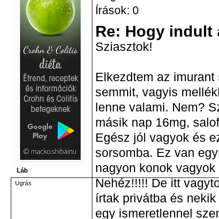
Írások: 0
Re: Hogy indult
Sziasztok!
Elkezdtem az imurant 
semmit, vagyis mellékh
lenne valami. Nem? S
másik nap 16mg, salofa
Egész jól vagyok és ez
sorsomba. Ez van együ
nagyon konok vagyok
Láb
Nehéz!!!!! De itt vagy
Ugrás
írtak privátba és nek
egy ismeretlennel s