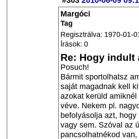
#303
2010-06-09 09:
Margóci
Tag
Regisztrálva: 1970-01-0
Írások: 0
Re: Hogy indult
Posuch!
Bármit sportolhatsz am
saját magadnak kell k
azokat kerüld amikné
véve. Nekem pl. nagyo
befolyásolja azt, hog
vagy sem. Szóval az ú
pancsolhatnékod van, h