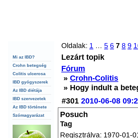
F�oldal
Fórum
Keresés
S�g�
CHAT
Oldalak:
1
…
5
6
7
8
9
1
Lezárt topik
Mi az IBD?
Crohn betegség
Fórum
Colitis ulcerosa
»
Crohn-Colitis
IBD gyógyszerek
» Hogy indult a bet
Az IBD diétája
IBD szervezetek
#301
2010-06-08 09:
Az IBD története
Posuch
Szómagyarázat
Tag
Regisztrálva: 1970-01-0